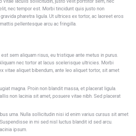
vitae iaculis sollicitudin, justo velit porttitor sem, nec
lit, nec tempor est. Morbi tincidunt quis justo non
ravida pharetra ligula. Ut ultrices ex tortor, ac laoreet eros
n mattis pellentesque arcu ac fringilla.
, est sem aliquam risus, eu tristique ante metus in purus.
liquam nec tortor at lacus scelerisque ultricies. Morbi
ex vitae aliquet bibendum, ante leo aliquet tortor, sit amet
eugiat magna. Proin non blandit massa, et placerat ligula.
llis non lacinia sit amet, posuere vitae nibh. Sed placerat
bus urna. Nulla sollicitudin nisi id enim varius cursus sit amet
. Suspendisse in mi sed nisl luctus blandit id sed arcu.
lacinia ipsum.