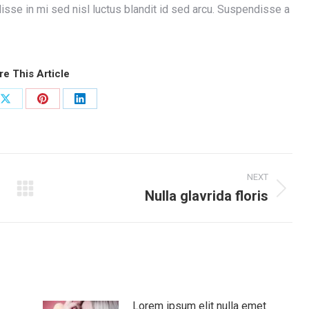
disse in mi sed nisl luctus blandit id sed arcu. Suspendisse a
re This Article
Share
Share
Share
on
on
on
ook
X
Pinterest
LinkedIn
NEXT
Nulla glavrida floris
Next
post:
Lorem ipsum elit nulla emet