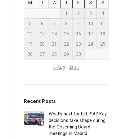
M
T
W
T
F
S
S
1
2
3
4
5
6
7
8
9
10
11
12
13
14
15
16
17
18
19
20
21
22
23
24
25
26
27
28
29
30
« Aug
Jan »
Recent Posts
What’s next for EELISA? Key
decisions take shape during
the Governing Board
meetings in Madrid