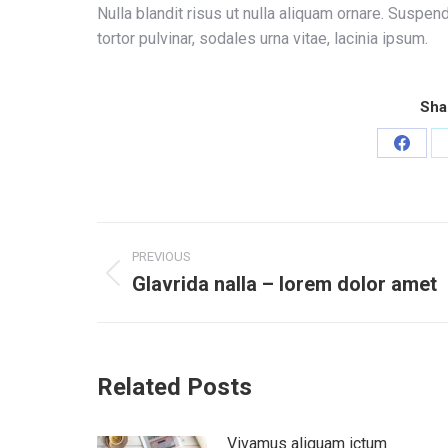
Nulla blandit risus ut nulla aliquam ornare. Suspen
tortor pulvinar, sodales urna vitae, lacinia ipsum.
Sha
Share
on
Faceb
Post
PREVIOUS
navigation
Glavrida nalla – lorem dolor amet
Previous
post:
Related Posts
Vivamus aliquam ictum