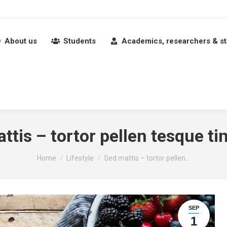
About us
Students
Academics, researchers & st
ttis – tortor pellen tesque ti
You are here:
Home
Lifestyle
Sed mattis – tortor pellen…
SEP
1