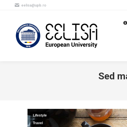
eelisa@upb.ro
Sed ma
Lifestyle
Travel