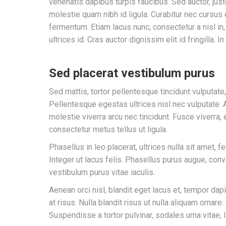
venenatis dapibus turpis faucibus. Sed auctor, justo 
molestie quam nibh id ligula. Curabitur nec cursus e
fermentum. Etiam lacus nunc, consectetur a nisl in, g
ultrices id. Cras auctor dignissim elit id fringilla. I
Sed placerat vestibulum purus
Sed mattis, tortor pellentesque tincidunt vulputate
Pellentesque egestas ultrices nisl nec vulputate. A
molestie viverra arcu nec tincidunt. Fusce viverra, 
consectetur metus tellus ut ligula.
Phasellus in leo placerat, ultrices nulla sit amet, f
Integer ut lacus felis. Phasellus purus augue, conva
vestibulum purus vitae iaculis.
Aenean orci nisl, blandit eget lacus et, tempor dapi
at risus. Nulla blandit risus ut nulla aliquam ornare
Suspendisse a tortor pulvinar, sodales urna vitae, 